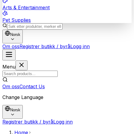
Arts & Entertainment
Pet Supplies
Norsk
Om oss
Registrer butikk / byrå
Logg inn
Menu
Om oss
Contact Us
Change Language
Norsk
Registrer butikk / byrå
Logg inn
Home