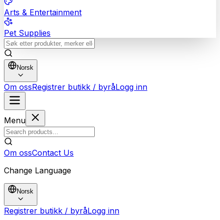
Arts & Entertainment
Pet Supplies
Norsk
Om oss
Registrer butikk / byrå
Logg inn
Menu
Om oss
Contact Us
Change Language
Norsk
Registrer butikk / byrå
Logg inn