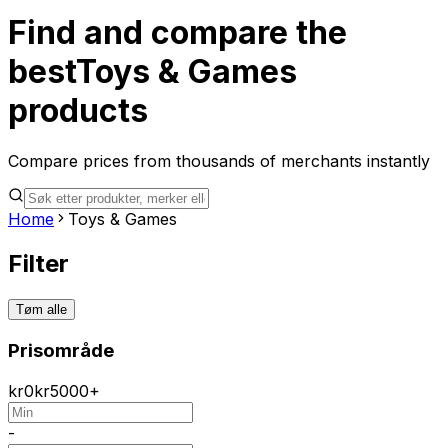
Find and compare the
best
Toys & Games
products
Compare prices from thousands of merchants instantly
Home
Toys & Games
Filter
Tøm alle
Prisområde
kr
0
kr
5000+
-