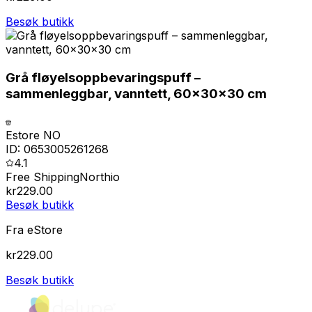
Besøk butikk
Grå fløyelsoppbevaringspuff –
sammenleggbar, vanntett, 60x30x30 cm
Estore NO
ID:
0653005261268
4.1
Free Shipping
Northio
kr
229.00
Besøk butikk
Fra
eStore
kr
229.00
Besøk butikk