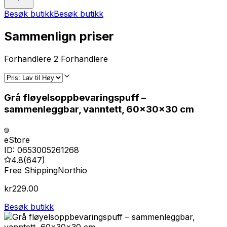
Besøk butikk
Besøk butikk
Sammenlign priser
Forhandlere
2
Forhandlere
Grå fløyelsoppbevaringspuff –
sammenleggbar, vanntett, 60x30x30 cm
eStore
ID:
0653005261268
4.8
(
647
)
Free Shipping
Northio
kr
229.00
Besøk butikk