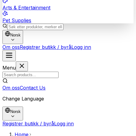
Arts & Entertainment
Pet Supplies
Norsk
Om oss
Registrer butikk / byrå
Logg inn
Menu
Om oss
Contact Us
Change Language
Norsk
Registrer butikk / byrå
Logg inn
Home