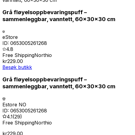
Grå fløyelsoppbevaringspuff –
sammenleggbar, vanntett, 60x30x30 cm
eStore
ID:
0653005261268
4.8
Free Shipping
Northio
kr
229.00
Besøk butikk
Grå fløyelsoppbevaringspuff –
sammenleggbar, vanntett, 60x30x30 cm
Estore NO
ID:
0653005261268
4.1
(
29
)
Free Shipping
Northio
kr
229.00