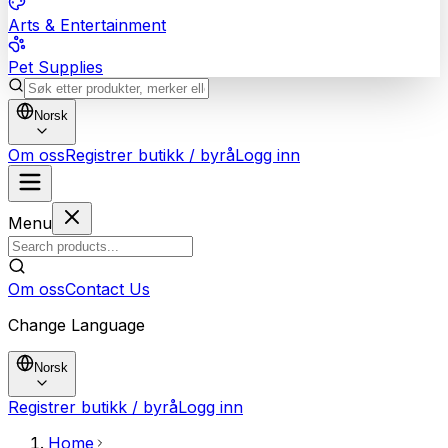
Arts & Entertainment
Pet Supplies
Norsk
Om oss
Registrer butikk / byrå
Logg inn
Menu
Om oss
Contact Us
Change Language
Norsk
Registrer butikk / byrå
Logg inn
Home