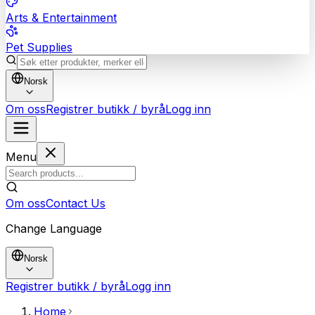
Arts & Entertainment
Pet Supplies
Norsk
Om oss
Registrer butikk / byrå
Logg inn
Menu
Om oss
Contact Us
Change Language
Norsk
Registrer butikk / byrå
Logg inn
Home