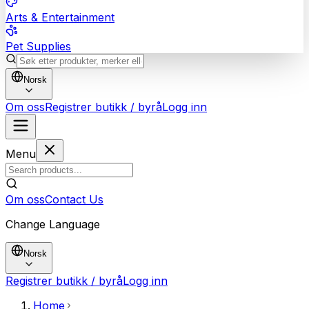
Arts & Entertainment
Pet Supplies
Norsk
Om oss
Registrer butikk / byrå
Logg inn
Menu
Om oss
Contact Us
Change Language
Norsk
Registrer butikk / byrå
Logg inn
Home